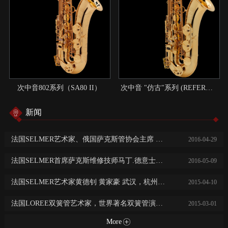
次中音802系列（SA80 II）
次中音 "仿古"系列 (REFERENCE)：现代与传统结合的典范
新闻
法国SELMER艺术家、俄国萨克斯管协会主席 尼基塔.子明 中国巡回演出讲学
2016
-
04
-
29
法国SELMER首席萨克斯维修技师马丁.德意士免费乐器保养维修服务
2016
-
05
-
09
法国SELMER艺术家黄德钊 黄家豪 武汉，杭州，长沙，常德大师班及音乐会
2015
-
04
-
10
法国LOREE双簧管艺术家，世界著名双簧管演奏家阿历克斯·克莱恩广州，西安，济南音乐会及大师班
2015
-
03
-
01
More