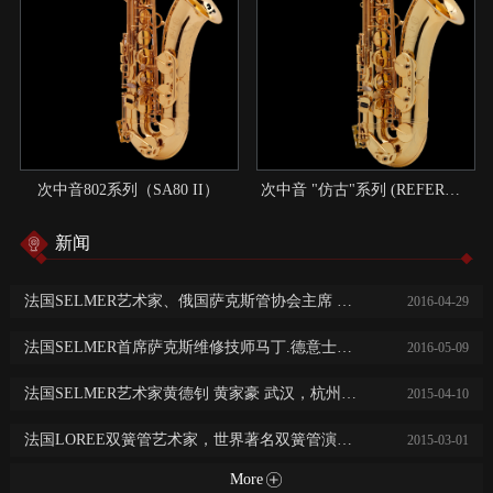
次中音802系列（SA80 II）
次中音 "仿古"系列 (REFERENCE)：现代与传统结合的典范
新闻
法国SELMER艺术家、俄国萨克斯管协会主席 尼基塔.子明 中国巡回演出讲学
2016
-
04
-
29
法国SELMER首席萨克斯维修技师马丁.德意士免费乐器保养维修服务
2016
-
05
-
09
法国SELMER艺术家黄德钊 黄家豪 武汉，杭州，长沙，常德大师班及音乐会
2015
-
04
-
10
法国LOREE双簧管艺术家，世界著名双簧管演奏家阿历克斯·克莱恩广州，西安，济南音乐会及大师班
2015
-
03
-
01
More