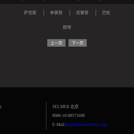
萨克斯
单簧管
双簧管
巴松
脖带
上一页
下一页
SELMER 北京
S
0086-10-88571698
E-Mail:
dc@klhselmerchina.com