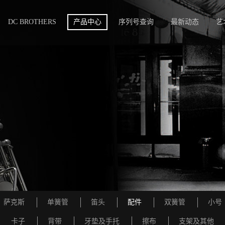
DC BROTHERS
产品中心
序列号查询
最新动态
艺
萨克斯
单簧管
笛头
配件
双簧管
小号
卡子
背带
牙垫及手托
擦布
支架及其他