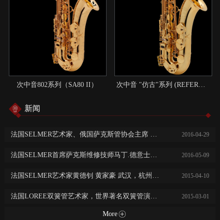
次中音802系列（SA80 II）
次中音 "仿古"系列 (REFERENCE)：现代与传统结合的典范
新闻
法国SELMER艺术家、俄国萨克斯管协会主席 尼基塔.子明 中国巡回演出讲学
2016
-
04
-
29
法国SELMER首席萨克斯维修技师马丁.德意士免费乐器保养维修服务
2016
-
05
-
09
法国SELMER艺术家黄德钊 黄家豪 武汉，杭州，长沙，常德大师班及音乐会
2015
-
04
-
10
法国LOREE双簧管艺术家，世界著名双簧管演奏家阿历克斯·克莱恩广州，西安，济南音乐会及大师班
2015
-
03
-
01
More