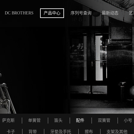
DC BROTHERS
产品中心
序列号查询
最新动态
艺
萨克斯
单簧管
笛头
配件
双簧管
小号
卡子
背带
牙垫及手托
擦布
支架及其他