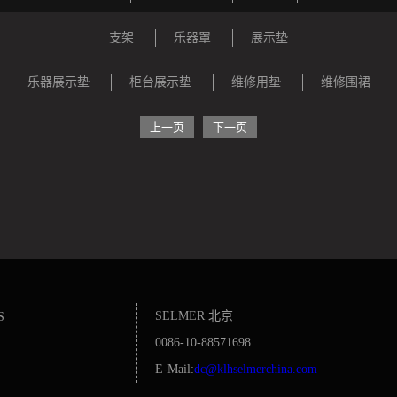
支架
乐器罩
展示垫
乐器展示垫
柜台展示垫
维修用垫
维修围裙
上一页
下一页
SELMER 北京
S
0086-10-88571698
E-Mail:
dc@klhselmerchina.com