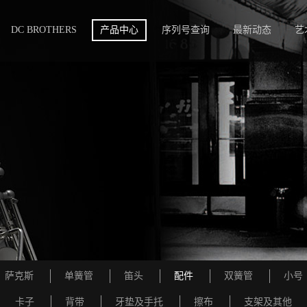
DC BROTHERS
产品中心
序列号查询
最新动态
艺
萨克斯
单簧管
笛头
配件
双簧管
小号
卡子
背带
牙垫及手托
擦布
支架及其他