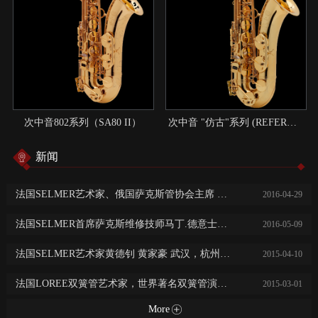
次中音802系列（SA80 II）
次中音 "仿古"系列 (REFERENCE)：现代与传统结合的典范
新闻
法国SELMER艺术家、俄国萨克斯管协会主席 尼基塔.子明 中国巡回演出讲学
2016
-
04
-
29
法国SELMER首席萨克斯维修技师马丁.德意士免费乐器保养维修服务
2016
-
05
-
09
法国SELMER艺术家黄德钊 黄家豪 武汉，杭州，长沙，常德大师班及音乐会
2015
-
04
-
10
法国LOREE双簧管艺术家，世界著名双簧管演奏家阿历克斯·克莱恩广州，西安，济南音乐会及大师班
2015
-
03
-
01
More