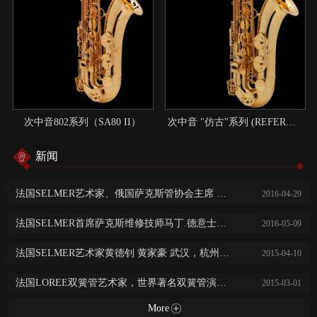
次中音802系列（SA80 II）
次中音 "仿古"系列 (REFERENCE)：现代与传统结合的典范
新闻
法国SELMER艺术家、俄国萨克斯管协会主席 尼基塔.子明 中国巡回演出讲学
2016
-
04
-
29
法国SELMER首席萨克斯维修技师马丁.德意士免费乐器保养维修服务
2016
-
05
-
09
法国SELMER艺术家黄德钊 黄家豪 武汉，杭州，长沙，常德大师班及音乐会
2015
-
04
-
10
法国LOREE双簧管艺术家，世界著名双簧管演奏家阿历克斯·克莱恩广州，西安，济南音乐会及大师班
2015
-
03
-
01
More