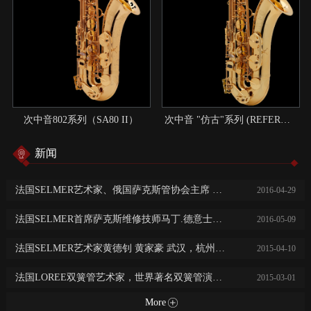
次中音802系列（SA80 II）
次中音 "仿古"系列 (REFERENCE)：现代与传统结合的典范
新闻
法国SELMER艺术家、俄国萨克斯管协会主席 尼基塔.子明 中国巡回演出讲学
2016
-
04
-
29
法国SELMER首席萨克斯维修技师马丁.德意士免费乐器保养维修服务
2016
-
05
-
09
法国SELMER艺术家黄德钊 黄家豪 武汉，杭州，长沙，常德大师班及音乐会
2015
-
04
-
10
法国LOREE双簧管艺术家，世界著名双簧管演奏家阿历克斯·克莱恩广州，西安，济南音乐会及大师班
2015
-
03
-
01
More