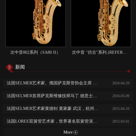
次中音802系列（SA80 II）
次中音 "仿古"系列 (REFERENCE)：现代与传统结合的典范
新闻
法国SELMER艺术家、俄国萨克斯管协会主席 尼基塔.子明 中国巡回演出讲学
2016
-
04
-
29
法国SELMER首席萨克斯维修技师马丁.德意士免费乐器保养维修服务
2016
-
05
-
09
法国SELMER艺术家黄德钊 黄家豪 武汉，杭州，长沙，常德大师班及音乐会
2015
-
04
-
10
法国LOREE双簧管艺术家，世界著名双簧管演奏家阿历克斯·克莱恩广州，西安，济南音乐会及大师班
2015
-
03
-
01
More