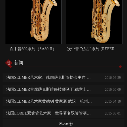
次中音802系列（SA80 II）
次中音 "仿古"系列 (REFERENCE)：现代与传统结合的典范
新闻
法国SELMER艺术家、俄国萨克斯管协会主席 尼基塔.子明 中国巡回演出讲学
2016
-
04
-
29
法国SELMER首席萨克斯维修技师马丁.德意士免费乐器保养维修服务
2016
-
05
-
09
法国SELMER艺术家黄德钊 黄家豪 武汉，杭州，长沙，常德大师班及音乐会
2015
-
04
-
10
法国LOREE双簧管艺术家，世界著名双簧管演奏家阿历克斯·克莱恩广州，西安，济南音乐会及大师班
2015
-
03
-
01
More