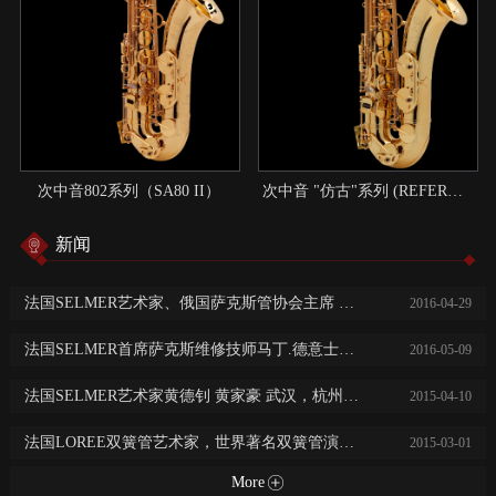
次中音802系列（SA80 II）
次中音 "仿古"系列 (REFERENCE)：现代与传统结合的典范
新闻
法国SELMER艺术家、俄国萨克斯管协会主席 尼基塔.子明 中国巡回演出讲学
2016
-
04
-
29
法国SELMER首席萨克斯维修技师马丁.德意士免费乐器保养维修服务
2016
-
05
-
09
法国SELMER艺术家黄德钊 黄家豪 武汉，杭州，长沙，常德大师班及音乐会
2015
-
04
-
10
法国LOREE双簧管艺术家，世界著名双簧管演奏家阿历克斯·克莱恩广州，西安，济南音乐会及大师班
2015
-
03
-
01
More