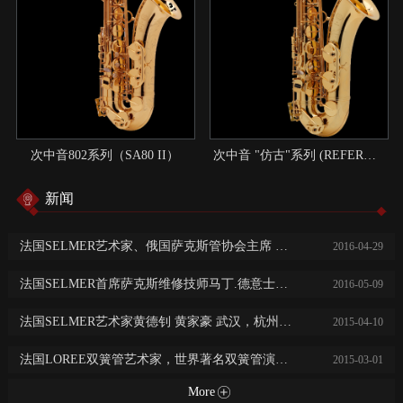
次中音802系列（SA80 II）
次中音 "仿古"系列 (REFERENCE)：现代与传统结合的典范
新闻
法国SELMER艺术家、俄国萨克斯管协会主席 尼基塔.子明 中国巡回演出讲学
2016
-
04
-
29
法国SELMER首席萨克斯维修技师马丁.德意士免费乐器保养维修服务
2016
-
05
-
09
法国SELMER艺术家黄德钊 黄家豪 武汉，杭州，长沙，常德大师班及音乐会
2015
-
04
-
10
法国LOREE双簧管艺术家，世界著名双簧管演奏家阿历克斯·克莱恩广州，西安，济南音乐会及大师班
2015
-
03
-
01
More