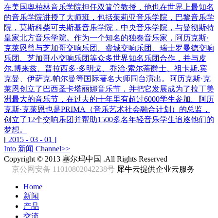
在美国奥柏林音乐学院担任双簧管教授，他也在世界上最知名
的音乐学院讲授了大师班，包括茱莉亚音乐学院，巴黎音乐学
院，莫斯科柴可夫斯基音乐学院，中央音乐学院，与曼彻斯特
皇家北方音乐学院。作为一个知名的独奏音乐家，阿历克斯·
克莱恩曾与芝加哥交响乐团、费城交响乐团、瑞士罗曼德交响
乐团、芝加哥小交响乐团等众多世界知名乐团合作，并与皮
尔.博来兹、普拉西多·多明戈、乔治·索尔蒂爵士、祖卡斯.宾
克曼、伊萨克.帕尔曼等国际著名大师同台演出。阿历克斯·克
莱恩创立了巴西圣卡塔丽娜音乐节，并把它发展成为了拉丁美
洲最大的音乐节，在过去的十年里有超过6000学生参加。阿历
克斯·克莱恩也是PRIMA（音乐艺术社会融合计划）的总监，
创立了12个交响乐团并帮助1500多名年轻音乐学生追逐他们的
梦想。
[
2015
-
03
-
01
]
Into
新闻
Channel>>
Copyright © 2013 塞尔玛中国 .All Rights Reserved
京公网安备 11010802042238号
犀牛云提供企业云服务
Home
新闻
产品
交流