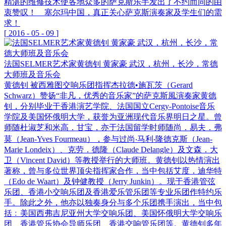
精湛的维修技术使各地众多的萨克斯乐手发出了不约而同的由
衷赞叹！ 塞尔玛中国，真正关心萨克斯演奏家及学生们的需
求！
[
2016
-
05
-
09
]
法国SELMER艺术家黄德钊 黄家豪 武汉，杭州，长沙，常德
大师班及音乐会
黄德钊 被西雅图交响乐团指挥杰拉德•施瓦茨（Gerard
Schwarz）赞扬“非凡，优秀的音乐家”的萨克斯風演奏家黄德
钊，分别毕业于香港演艺学院、法国国立Cergy-Pontoise音乐
学院及美国怀俄明大学，获誉为亚洲现代音乐界明日之星。曾
师随杜淑芝和米高．甘宝，亦于法国留学时师随尚．易夫．弗
莫（Jean-Yves Fourmeau），参与过尚‧马利‧隆德克斯（Jean-
Marie Londeix）、克劳．德隆（Claude Delangle）及文森．大
卫（Vincent David）等教授举行的大师班。黄德钊以热情演出
著称，曾与多位世界顶尖指挥家合作，当中包括艾度．迪华特
（Edo de Waart）及钟健教授（Jerry Junkin）。现于香港管弦
乐团、香港小交响乐团及香港爱乐管乐团等专业乐团作特约乐
手。除此之外，他亦以独奏身分与多个乐团携手演出，当中包
括﹕美国西弗吉尼亚州大学交响乐团、美国怀俄明大学交响乐
团、香港管乐协会导师乐团、香港交响管乐团等。黄德钊多年