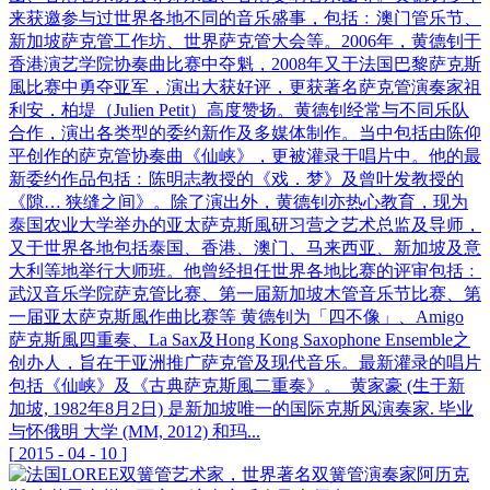
来获邀参与过世界各地不同的音乐盛事，包括﹕澳门管乐节、
新加坡萨克管工作坊、世界萨克管大会等。2006年，黄德钊于
香港演艺学院协奏曲比赛中夺魁，2008年又于法国巴黎萨克斯
風比赛中勇夺亚军，演出大获好评，更获著名萨克管演奏家祖
利安．柏堤（Julien Petit）高度赞扬。黄德钊经常与不同乐队
合作，演出各类型的委约新作及多媒体制作。当中包括由陈仰
平创作的萨克管协奏曲《仙峡》，更被灌录于唱片中。他的最
新委约作品包括﹕陈明志教授的《戏．梦》及曾叶发教授的
《隙… 狭缝之间》。除了演出外，黄德钊亦热心教育，现为
泰国农业大学举办的亚太萨克斯風研习营之艺术总监及导师，
又于世界各地包括泰国、香港、澳门、马来西亚、新加坡及意
大利等地举行大师班。他曾经担任世界各地比赛的评审包括﹕
武汉音乐学院萨克管比赛、第一届新加坡木管音乐节比赛、第
一届亚太萨克斯風作曲比赛等 黄德钊为「四不像」、Amigo
萨克斯風四重奏、La Sax及Hong Kong Saxophone Ensemble之
创办人，旨在于亚洲推广萨克管及现代音乐。最新灌录的唱片
包括《仙峡》及《古典萨克斯風二重奏》。 黄家豪 (生于新
加坡, 1982年8月2日) 是新加坡唯一的国际克斯风演奏家. 毕业
与怀俄明 大学 (MM, 2012) 和玛...
[
2015
-
04
-
10
]