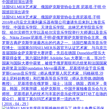
法国SELMER艺术家、俄国萨克斯管协会主席 尼基塔.子明 中
国巡回演出讲学
法国SELMER艺术家、俄国萨克斯管协会主席尼基塔.子明
2016年4月应北京康利豪乐器有限公司邀请先后来到上海音乐
学院、中国音乐学院、天津音乐学院、吉林艺术学院音乐学
院、哈尔滨师范大学以及哈尔滨音乐学院举行大师课以及音乐
会。Nikita Zimin(尼基塔.子明)是俄罗斯萨克斯管协会主席、俄
罗斯古典萨克斯学派最杰出的代表之一、法国巴黎高等音乐学
院博士、法国塞尔玛SELMER乐器官方认证艺术家、与乌克兰
首届国际金萨克斯管大赛评委，先后在德国 Dusseldorf管乐大
赛获得金奖，第六届比利时 Adolphe Sax 大赛第一名，等20个
国家与国际大赛中获奖，被授予俄罗斯联邦总统奖和法国国家
政府奖及法国Foundation Meyer最高奖。尼基塔毕业于音乐俄
罗斯Gnesin音乐学院（师从俄罗斯人民艺术家，玛格丽塔.沙
波士尼科娃教授）和巴黎高等音乐学院（师从克劳德.德朗格
教授）。尼基塔曾在俄罗斯，瑞士，法国，德国，西班牙，美
国，韩国，阿塞拜疆，哈萨克斯坦，中国开展独奏音乐会与大
师班。尼基塔超凡的技术与丰富的音乐处理深深打动了在场的
观众们，展现了塞尔玛艺术家世界一流的水平。
[
2016
-
04
-
29
]