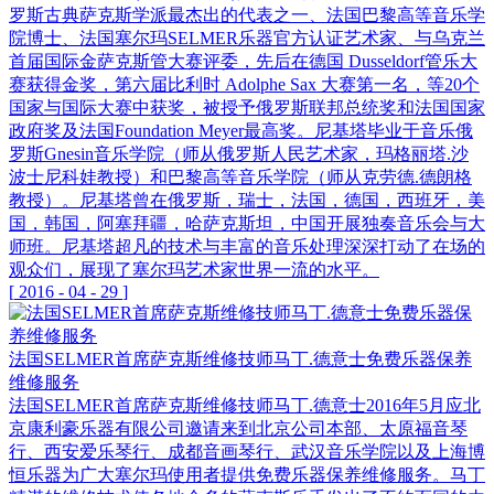
罗斯古典萨克斯学派最杰出的代表之一、法国巴黎高等音乐学
院博士、法国塞尔玛SELMER乐器官方认证艺术家、与乌克兰
首届国际金萨克斯管大赛评委，先后在德国 Dusseldorf管乐大
赛获得金奖，第六届比利时 Adolphe Sax 大赛第一名，等20个
国家与国际大赛中获奖，被授予俄罗斯联邦总统奖和法国国家
政府奖及法国Foundation Meyer最高奖。尼基塔毕业于音乐俄
罗斯Gnesin音乐学院（师从俄罗斯人民艺术家，玛格丽塔.沙
波士尼科娃教授）和巴黎高等音乐学院（师从克劳德.德朗格
教授）。尼基塔曾在俄罗斯，瑞士，法国，德国，西班牙，美
国，韩国，阿塞拜疆，哈萨克斯坦，中国开展独奏音乐会与大
师班。尼基塔超凡的技术与丰富的音乐处理深深打动了在场的
观众们，展现了塞尔玛艺术家世界一流的水平。
[
2016
-
04
-
29
]
法国SELMER首席萨克斯维修技师马丁.德意士免费乐器保养
维修服务
法国SELMER首席萨克斯维修技师马丁.德意士2016年5月应北
京康利豪乐器有限公司邀请来到北京公司本部、太原福音琴
行、西安爱乐琴行、成都音画琴行、武汉音乐学院以及上海博
恒乐器为广大塞尔玛使用者提供免费乐器保养维修服务。马丁