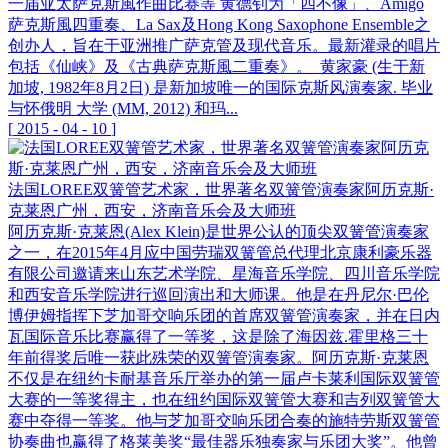
一届亚太萨克斯風作曲比赛等 黄德钊为「四不像」、Amigo
萨克斯風四重奏、La Sax及Hong Kong Saxophone Ensemble之
创办人，旨在于亚洲推广萨克管及现代音乐。最新灌录的唱片
包括《仙峡》及《古典萨克斯風二重奏》。 黄家豪 (生于新
加坡, 1982年8月2日) 是新加坡唯一的国际克斯风演奏家. 毕业
与怀俄明 大学 (MM, 2012) 和玛...
[
2015
-
04
-
10
]
法国LOREE双簧管艺术家，世界著名双簧管演奏家阿历克斯·
克莱恩广州，西安，济南音乐会及大师班
阿历克斯·克莱恩(Alex Klein)是世界公认的顶尖双簧管演奏家
之一，在2015年4月应中国劳瑞双簧管总代理北京康利豪乐器
有限公司邀请来山东艺术学院、星海音乐学院、四川音乐学院
和西安音乐学院进行巡回演出和大师课。他是在丹尼尔·巴伦
博伊姆指挥下芝加哥交响乐团的首席双簧管演奏家，并在日内
瓦国际音乐比赛赢得了一等奖，这是除了海因兹.霍里格三十
年前得奖后唯一获此殊荣的双簧管演奏家。阿历克斯·克莱恩
不仅是在纽约卡耐基音乐厅举办的第一届卢卡莱利国际双簧管
大赛的一等奖得主，也在纽约国际双簧管大赛和吉列双簧管大
赛中夺得一等奖。他与芝加哥交响乐团合奏的施特劳斯双簧管
协奏曲也赢得了格莱美奖“最佳器乐独奏家与乐团大奖”。他曾