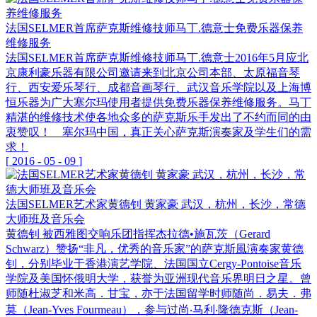
法国SELMER首席萨克斯维修技师马丁.德意士免费乐器保养
维修服务
法国SELMER首席萨克斯维修技师马丁.德意士2016年5月应北
京康利豪乐器有限公司邀请来到北京公司本部、太原福音琴
行、西安爱乐琴行、成都音画琴行、武汉音乐学院以及上海博
恒乐器为广大塞尔玛使用者提供免费乐器保养维修服务。马丁
精湛的维修技术使各地众多的萨克斯乐手发出了不约而同的由
衷赞叹！ 塞尔玛中国，真正关心萨克斯演奏家及学生们的需
求！
[
2016
-
05
-
09
]
法国SELMER艺术家黄德钊 黄家豪 武汉，杭州，长沙，常德
大师班及音乐会
黄德钊 被西雅图交响乐团指挥杰拉德•施瓦茨（Gerard
Schwarz）赞扬“非凡，优秀的音乐家”的萨克斯風演奏家黄德
钊，分别毕业于香港演艺学院、法国国立Cergy-Pontoise音乐
学院及美国怀俄明大学，获誉为亚洲现代音乐界明日之星。曾
师随杜淑芝和米高．甘宝，亦于法国留学时师随尚．易夫．弗
莫（Jean-Yves Fourmeau），参与过尚‧马利‧隆德克斯（Jean-