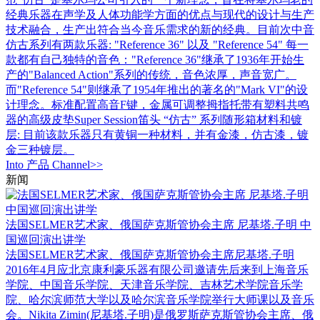
经典乐器在声学及人体功能学方面的优点与现代的设计与生产
技术融合，生产出符合当今音乐需求的新的经典。目前次中音
仿古系列有两款乐器: "Reference 36" 以及 "Reference 54" 每一
款都有自己独特的音色："Reference 36"继承了1936年开始生
产的"Balanced Action"系列的传统，音色浓厚，声音宽广。
而"Reference 54"则继承了1954年推出的著名的"Mark VI"的设
计理念。标准配置高音F键，金属可调整拇指托带有塑料共鸣
器的高级皮垫Super Session笛头 “仿古” 系列随形箱材料和镀
层: 目前该款乐器只有黄铜一种材料，并有金漆，仿古漆，镀
金三种镀层。
Into
产品
Channel>>
新闻
法国SELMER艺术家、俄国萨克斯管协会主席 尼基塔.子明 中
国巡回演出讲学
法国SELMER艺术家、俄国萨克斯管协会主席尼基塔.子明
2016年4月应北京康利豪乐器有限公司邀请先后来到上海音乐
学院、中国音乐学院、天津音乐学院、吉林艺术学院音乐学
院、哈尔滨师范大学以及哈尔滨音乐学院举行大师课以及音乐
会。Nikita Zimin(尼基塔.子明)是俄罗斯萨克斯管协会主席、俄