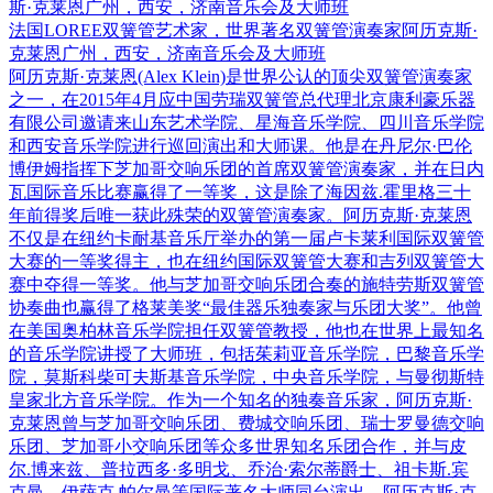
法国LOREE双簧管艺术家，世界著名双簧管演奏家阿历克斯·
克莱恩广州，西安，济南音乐会及大师班
阿历克斯·克莱恩(Alex Klein)是世界公认的顶尖双簧管演奏家
之一，在2015年4月应中国劳瑞双簧管总代理北京康利豪乐器
有限公司邀请来山东艺术学院、星海音乐学院、四川音乐学院
和西安音乐学院进行巡回演出和大师课。他是在丹尼尔·巴伦
博伊姆指挥下芝加哥交响乐团的首席双簧管演奏家，并在日内
瓦国际音乐比赛赢得了一等奖，这是除了海因兹.霍里格三十
年前得奖后唯一获此殊荣的双簧管演奏家。阿历克斯·克莱恩
不仅是在纽约卡耐基音乐厅举办的第一届卢卡莱利国际双簧管
大赛的一等奖得主，也在纽约国际双簧管大赛和吉列双簧管大
赛中夺得一等奖。他与芝加哥交响乐团合奏的施特劳斯双簧管
协奏曲也赢得了格莱美奖“最佳器乐独奏家与乐团大奖”。他曾
在美国奥柏林音乐学院担任双簧管教授，他也在世界上最知名
的音乐学院讲授了大师班，包括茱莉亚音乐学院，巴黎音乐学
院，莫斯科柴可夫斯基音乐学院，中央音乐学院，与曼彻斯特
皇家北方音乐学院。作为一个知名的独奏音乐家，阿历克斯·
克莱恩曾与芝加哥交响乐团、费城交响乐团、瑞士罗曼德交响
乐团、芝加哥小交响乐团等众多世界知名乐团合作，并与皮
尔.博来兹、普拉西多·多明戈、乔治·索尔蒂爵士、祖卡斯.宾
克曼、伊萨克.帕尔曼等国际著名大师同台演出。阿历克斯·克