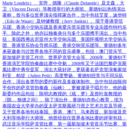
Marie Londeix）、克劳．德隆（Claude Delangle）及文森．大
卫（Vincent David）等教授举行的大师班。黄德钊以热情演出
著称，曾与多位世界顶尖指挥家合作，当中包括艾度．迪华特
（Edo de Waart）及钟健教授（Jerry Junkin）。现于香港管弦
乐团、香港小交响乐团及香港爱乐管乐团等专业乐团作特约乐
手。除此之外，他亦以独奏身分与多个乐团携手演出，当中包
括﹕美国西弗吉尼亚州大学交响乐团、美国怀俄明大学交响乐
团、香港管乐协会导师乐团、香港交响管乐团等。黄德钊多年
来获邀参与过世界各地不同的音乐盛事，包括﹕澳门管乐节、
新加坡萨克管工作坊、世界萨克管大会等。2006年，黄德钊于
香港演艺学院协奏曲比赛中夺魁，2008年又于法国巴黎萨克斯
風比赛中勇夺亚军，演出大获好评，更获著名萨克管演奏家祖
利安．柏堤（Julien Petit）高度赞扬。黄德钊经常与不同乐队
合作，演出各类型的委约新作及多媒体制作。当中包括由陈仰
平创作的萨克管协奏曲《仙峡》，更被灌录于唱片中。他的最
新委约作品包括﹕陈明志教授的《戏．梦》及曾叶发教授的
《隙… 狭缝之间》。除了演出外，黄德钊亦热心教育，现为
泰国农业大学举办的亚太萨克斯風研习营之艺术总监及导师，
又于世界各地包括泰国、香港、澳门、马来西亚、新加坡及意
大利等地举行大师班。他曾经担任世界各地比赛的评审包括﹕
武汉音乐学院萨克管比赛、第一届新加坡木管音乐节比赛、第