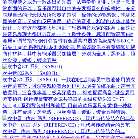
的表现使之成为一款杰出的乐器。从声学角度讲，这是一款非
常多面的乐器，音乐家可以自由的去发掘音色的多样性，充分
表现自己的理念以及所演奏的题材。极佳的演奏感觉，饱满浓
厚的低音，灵敏的反应速度，稳定的音准，和谐的人体功能学
设计，所有这些都极大地拉近了乐器与音乐家的距离，而这正
是音乐表现力得以展现的一个实质性条件。标准配置高音F键
金属可调节指托 钢针弹簧带有金属共鸣器的高级皮垫S 80 C*
笛头"Light" 系列背包 材料和镀层: 目前该款乐器有黄铜和纯银
两种材料，其中黄铜乐器另加镀层：分别为金漆，黑瓷漆，拉
丝金漆，镀银，镀金五种
次中音802系列（SA80 II）
次中音802系列（SA80 II） 一款在职业演奏员中普遍使用的次
中音萨克斯，可演奏戏剧舞台剧也可以演奏传统乐曲：声音开
放宽阔，泛音很丰富，极具穿透力。 标准配置高音F键金属可
调节指托 钢针弹簧带有金属共鸣器的高级皮垫S 80 C* 笛
头'Light' 系列背包材料和镀层: 目前该款乐器只有黄铜一种材
料，并有金漆，黑瓷漆，拉丝金漆，镀银，镀金五种镀层。
次中音 "仿古"系列 (REFERENCE)：现代与传统结合的典范
次中音 "仿古"系列 (REFERENCE)：现代与传统结合的典
范“仿古”是塞尔玛公司引入的一个新理念，旨在将塞尔玛老的