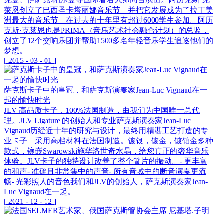
莱恩创立了巴西圣卡塔丽娜音乐节，并把它发展成为了拉丁美
洲最大的音乐节，在过去的十年里有超过6000学生参加。阿历
克斯·克莱恩也是PRIMA（音乐艺术社会融合计划）的总监，
创立了12个交响乐团并帮助1500多名年轻音乐学生追逐他们的
梦想。
[
2015
-
03
-
01
]
萨克斯卡子中的皇冠，和萨克斯演奏家Jean-Luc Vignaud在一
起的愉快时光
JLV 高品质卡子，100%法国制造，由我们为中国唯一总代
理。JLV Ligature 的创始人和专业萨克斯演奏家Jean-Luc
Vignaud历经近十年的研究与设计，最终用精湛工艺打造的专
业卡子，采用高档材料在法国制造。镀银，镀金，镀铂金多种
款式，镶嵌Swarowski施华洛世奇水晶，给您真正的奢华音乐
体验。JLV卡子的独特设计改善了整个簧片的振动。- 更丰富
的和声- 准确且非常集中的声音- 所有音域中的断音演奏更流
畅- 光彩照人的音色我们和JLV的创始人，萨克斯演奏家Jean-
Luc Vignaud在一起。
[
2021
-
12
-
12
]