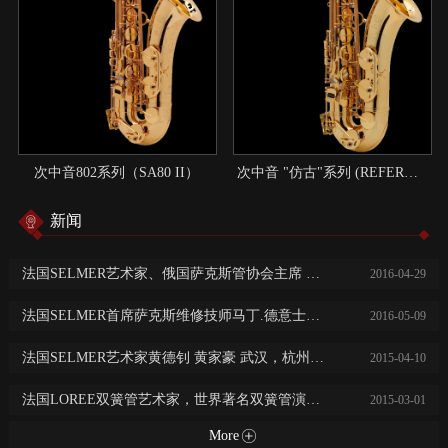
次中音802系列（SA80 II）
次中音 "仿古"系列 (REFERENCE)：现代与传统结合的典范
新闻
法国SELMER艺术家、俄国萨克斯管协会主席 尼基塔.子明 中国巡回演出讲学
2016
-
04
-
29
法国SELMER首席萨克斯维修技师马丁.德意士免费乐器保养维修服务
2016
-
05
-
09
法国SELMER艺术家黄德钊 黄家豪 武汉，杭州，长沙，常德大师班及音乐会
2015
-
04
-
10
法国LOREE双簧管艺术家，世界著名双簧管演奏家阿历克斯·克莱恩广州，西安，济南音乐会及大师班
2015
-
03
-
01
More