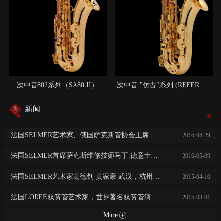
次中音802系列（SA80 II）
次中音 "仿古"系列 (REFERENCE)：现代与传统结合的典范
新闻
法国SELMER艺术家、俄国萨克斯管协会主席 尼基塔.子明 中国巡回演出讲学
2016
-
04
-
29
法国SELMER首席萨克斯维修技师马丁.德意士免费乐器保养维修服务
2016
-
05
-
09
法国SELMER艺术家黄德钊 黄家豪 武汉，杭州，长沙，常德大师班及音乐会
2015
-
04
-
10
法国LOREE双簧管艺术家，世界著名双簧管演奏家阿历克斯·克莱恩广州，西安，济南音乐会及大师班
2015
-
03
-
01
More