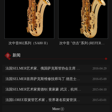
次中音802系列（SA80 II）
次中音 "仿古"系列 (REFERENCE)：现代与传统结合的典范
新闻
法国SELMER艺术家、俄国萨克斯管协会主席 尼基塔.子明 中国巡回演出讲学
2016
-
04
-
29
法国SELMER首席萨克斯维修技师马丁.德意士免费乐器保养维修服务
2016
-
05
-
09
法国SELMER艺术家黄德钊 黄家豪 武汉，杭州，长沙，常德大师班及音乐会
2015
-
04
-
10
法国LOREE双簧管艺术家，世界著名双簧管演奏家阿历克斯·克莱恩广州，西安，济南音乐会及大师班
2015
-
03
-
01
More